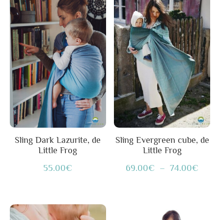
produit
de
a
prix :
plusieurs
69.00€
variations.
à
Les
74.00€
options
peuvent
être
choisies
sur
Sling Dark Lazurite, de
Sling Evergreen cube, de
Little Frog
Little Frog
la
page
55.00
€
69.00
€
–
74.00
€
du
produit
Ce
Ce