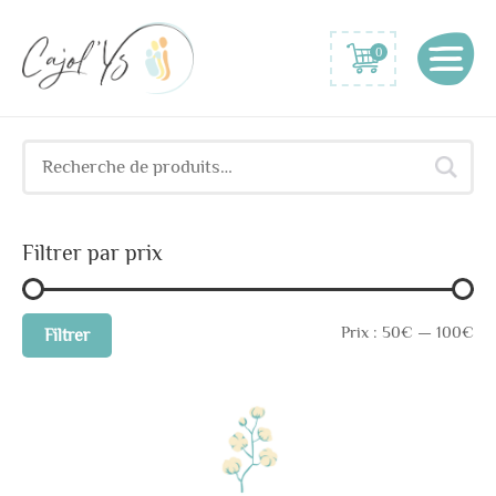
0
Recherche
Prix
Prix
pour :
min
max
Filtrer par prix
Prix :
50€
—
100€
Filtrer