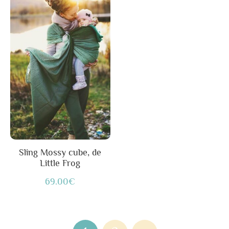
produit
a
plusieurs
variations.
Les
options
peuvent
être
choisies
sur
Sling Mossy cube, de
Little Frog
la
page
69.00
€
du
produit