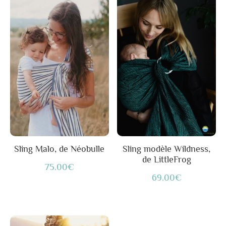
produit
a
plusieurs
variations.
Les
options
peuvent
être
choisies
sur
Sling Malo, de Néobulle
Sling modèle Wildness,
de LittleFrog
la
75.00
€
page
69.00
€
du
produit
Ce