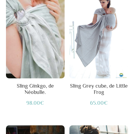
produit
produit
a
a
plusieurs
plusieurs
variations.
variations.
Les
Les
options
options
peuvent
peuvent
être
être
choisies
choisies
sur
sur
Sling Ginkgo, de
Sling Grey cube, de Little
Néobulle.
Frog
la
la
page
page
98.00
€
65.00
€
du
du
produit
produit