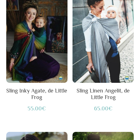
Sling Inky Agate, de Little
Sling Linen Angelit, de
Frog
Little Frog
55.00
€
65.00
€
Ce
Ce
Plage