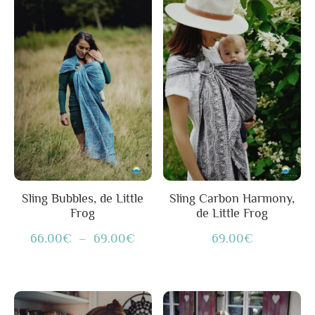
produit
de
a
prix :
plusieurs
66.00€
variations.
à
Les
69.00€
options
peuvent
être
choisies
sur
Sling Bubbles, de Little
Sling Carbon Harmony,
Frog
de Little Frog
la
page
66.00
€
–
69.00
€
69.00
€
du
produit
Ce
Plage