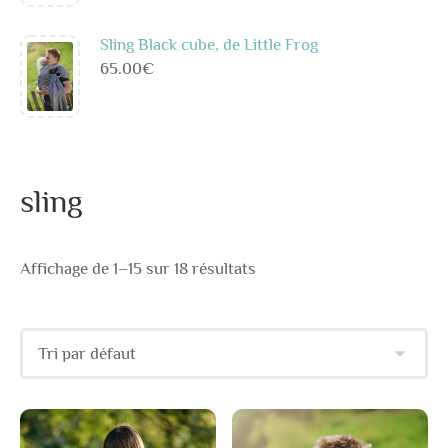
Sling Black cube, de Little Frog
65.00
€
sling
Affichage de 1–15 sur 18 résultats
Ce
Ce