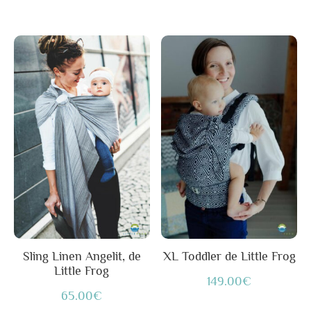
du
produit
Ce
produit
a
plusieurs
variations.
Les
options
peuvent
être
choisies
sur
Sling Linen Angelit, de
XL Toddler de Little Frog
Little Frog
la
149.00
€
page
65.00
€