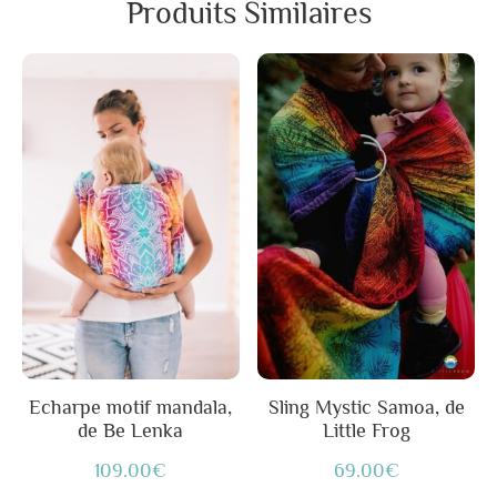
Produits Similaires
Ce
produit
a
plusieurs
variations.
Les
options
peuvent
être
choisies
sur
Echarpe motif mandala,
Sling Mystic Samoa, de
de Be Lenka
Little Frog
la
page
109.00
€
69.00
€