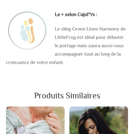
Le + selon Cajol’Ys :
Le sling Green Linen Harmony de
LittleFrog est idéal pour débuter
le portage mais saura aussi vous
accompagner tout au long de la
croissance de votre enfant.
Produits Similaires
Ce
Ce
produit
produit
a
a