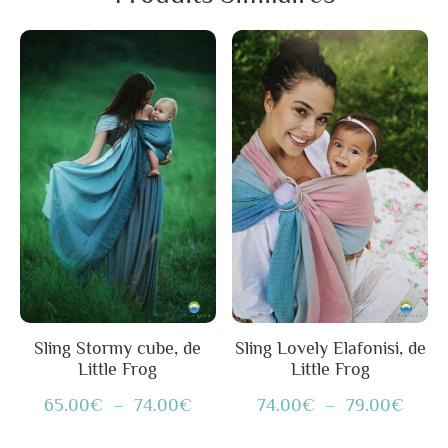
Ce
Plage
Ce
Plage
produit
de
produit
de
a
prix :
a
prix :
plusieurs
65.00€
plusieurs
74.00€
variations.
à
variations.
à
Les
74.00€
Les
79.00€
options
options
peuvent
peuvent
être
être
choisies
choisies
sur
sur
Sling Stormy cube, de
Sling Lovely Elafonisi, de
Little Frog
Little Frog
la
la
page
page
65.00
€
–
74.00
€
74.00
€
–
79.00
€
du
du